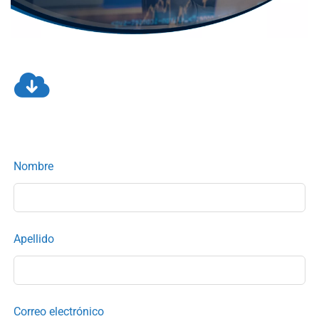
Leave
Nombre
this
field
blank
Apellido
Correo electrónico