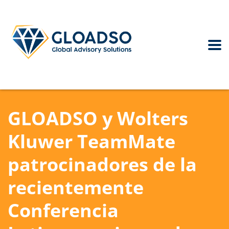
GLOADSO y Wolters
Kluwer TeamMate
patrocinadores de la
recientemente
Conferencia